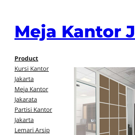
Skip
to
content
Meja Kantor 
Product
Kursi Kantor
Jakarta
Meja Kantor
Jakarata
Partisi Kantor
Jakarta
Lemari Arsip