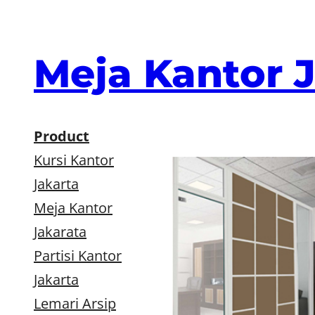
Skip
to
content
Meja Kantor 
Product
Kursi Kantor
Jakarta
Meja Kantor
Jakarata
Partisi Kantor
Jakarta
Lemari Arsip