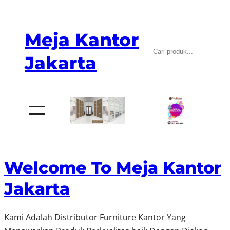
Meja Kantor
P
Jakarta
e
n
c
a
r
i
a
Welcome To Meja Kantor
n
Jakarta
Kami Adalah Distributor Furniture Kantor Yang